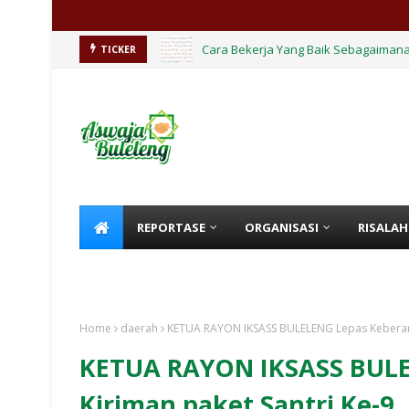
Cara Bekerja Yang Baik Sebagaimana
TICKER
REPORTASE
ORGANISASI
RISALAH
KHUTBAH
HIKMAH
Home
daerah
KETUA RAYON IKSASS BULELENG Lepas Keberang
KETUA RAYON IKSASS BULE
Kiriman paket Santri Ke-9