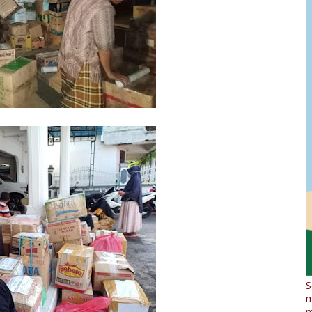
S
m
m