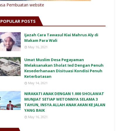
asa Pembuatan website
POPULAR POSTS
Ijazah Cara Tawasul Kiai Mahrus Aly di
Makam Para Wali
May 16, 2021
Umat Muslim Desa Pegayaman
Melaksanakan Sholat Ied Dengan Penuh
Kesederhanaan Disituasi Kondisi Penuh
Keterbatasan
May 14, 2021
NIRAKATI ANAK DENGAN 1.000 SHOLAWAT
MUNJIAT SETIAP WETONNYA SELAMA 3
TAHUN, INSYA ALLAH ANAK AKAN KE JALAN
YANG BAIK
May 16, 2021