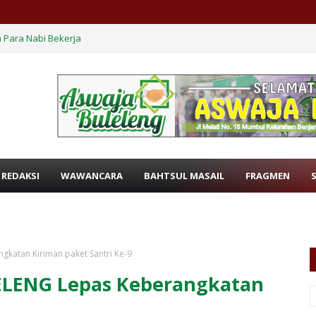
 Para Nabi Bekerja
 REDAKSI
WAWANCARA
BAHTSUL MASAIL
FRAGMEN
katan Kiriman paket Santri Ke-9
LENG Lepas Keberangkatan