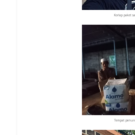
Korlap paket s
Tempat penuru