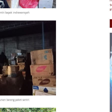
s
i
antri bapak indrawansyah
nan barang paket santri