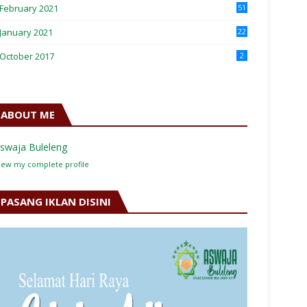
February 2021
51
January 2021
22
October 2017
2
ABOUT ME
swaja Buleleng
iew my complete profile
PASANG IKLAN DISINI