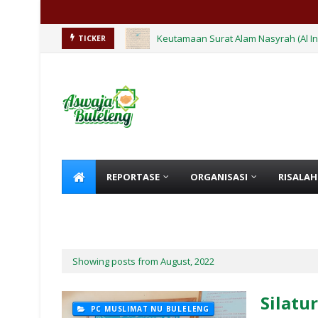
Keutamaan Surat Alam Nasyrah (Al I
Cara Bekerja Yang Baik Sebagaimana
TICKER
REPORTASE
ORGANISASI
RISALAH
KHUTBAH
HIKMAH
Showing posts from August, 2022
Silatu
PC MUSLIMAT NU BULELENG