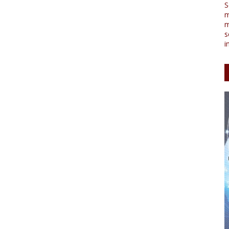
S
m
m
s
i