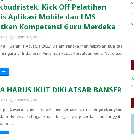
budristek, Kick Off Pelatihan
is Aplikasi Mobile dan LMS
atkan Kompetensi Guru Merdeka
eleng
August 03, 2022
ng | Senin 1 Agustus 2022. Dalam rangka meningkatkan kualitas
B
si guru di Indonesia, Pimpinan Pusat Persatuan Guru Nahdlatul
e
A
V
A HARUS IKUT DIKLATSAR BANSER
eleng
August 03, 2022
leng |Secara umum untuk membentuk dan mengembangkan
da Indonesia sebagai kader bangsa yang cerdas dan tangguh,
imanan…