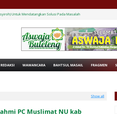
nsyiroh) Untuk Mendatangkan Solusi Pada Masalah
 Para Nabi Bekerja
 REDAKSI
WAWANCARA
BAHTSUL MASAIL
FRAGMEN
Show all
rahmi PC Muslimat NU kab