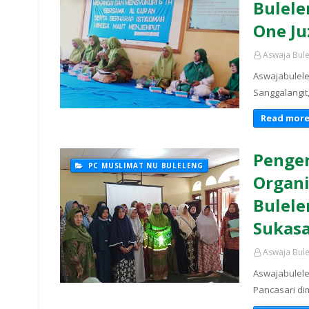
Bulele
One Ju
Aswaja Bul
Aswajabulele
Sanggalangit
Read mor
Penge
PC MUSLIMAT NU BULELENG
Organi
Bulele
Sukasa
Aswaja Bul
Aswajabulelen
Pancasari di