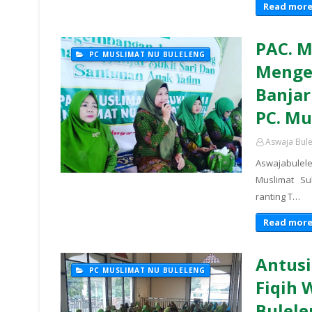
Read mor
PAC. M
PC MUSLIMAT NU BULELENG
Menge
Banjar
PC. Mu
Aswaja Bul
Aswajabulele
Muslimat S
ranting T…
Read mor
Antusi
PC MUSLIMAT NU BULELENG
Fiqih 
Bulele