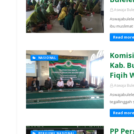
Aswaja Bul
Aswajabulele
ibu muslimat
Read mor
Komis
NASIONAL
Kab. B
Fiqih 
Aswaja Bul
Aswajabulele
tegallinggah 
Read mor
PP Per
PERGUNU NASIONAL