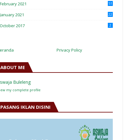
February 2021
51
January 2021
22
October 2017
2
eranda
Privacy Policy
ABOUT ME
swaja Buleleng
iew my complete profile
PASANG IKLAN DISINI