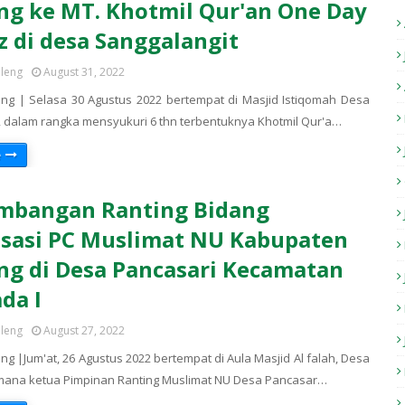
ng ke MT. Khotmil Qur'an One Day
z di desa Sanggalangit
eleng
August 31, 2022
ng | Selasa 30 Agustus 2022 bertempat di Masjid Istiqomah Desa
, dalam rangka mensyukuri 6 thn terbentuknya Khotmil Qur'a…
e
mbangan Ranting Bidang
sasi PC Muslimat NU Kabupaten
ng di Desa Pancasari Kecamatan
da I
eleng
August 27, 2022
g |Jum'at, 26 Agustus 2022 bertempat di Aula Masjid Al falah, Desa
mana ketua Pimpinan Ranting Muslimat NU Desa Pancasar…