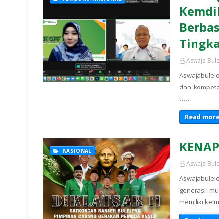
Kemdik
Berbas
Tingk
Aswaja Bul
Aswajabulele
dan kompeten
U…
Read mor
KENAP
NASIONAL
Aswaja Bul
Aswajabule
generasi mu
memiliki ke