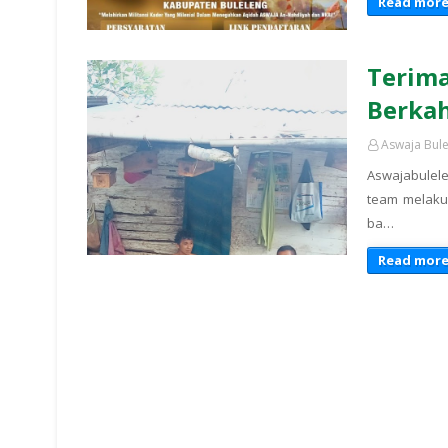
Read mor
Terim
Berka
Aswaja Bul
Aswajabulel
team melakuk
ba…
Read mor