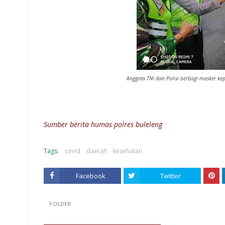
Anggota TNI dan Polisi berbagi masker kep
Sumber berita humas polres buleleng
Tags:
covid
daerah
kesehatan
Facebook
Twitter
OLDER