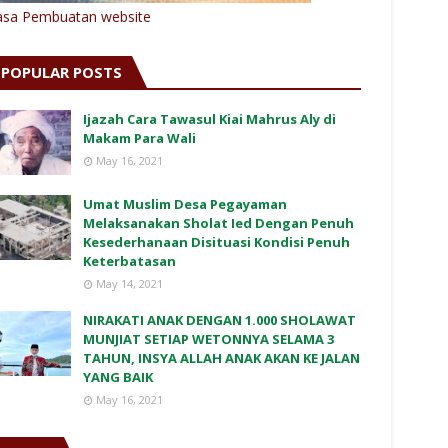
asa Pembuatan website
POPULAR POSTS
Ijazah Cara Tawasul Kiai Mahrus Aly di
Makam Para Wali
May 16, 2021
Umat Muslim Desa Pegayaman
Melaksanakan Sholat Ied Dengan Penuh
Kesederhanaan Disituasi Kondisi Penuh
Keterbatasan
May 14, 2021
NIRAKATI ANAK DENGAN 1.000 SHOLAWAT
MUNJIAT SETIAP WETONNYA SELAMA 3
TAHUN, INSYA ALLAH ANAK AKAN KE JALAN
YANG BAIK
May 16, 2021