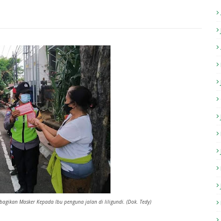
gikan Masker Kepada Ibu penguna jalan di liligundi. (Dok. Tedy)