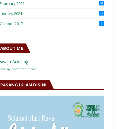
February 2021
51
January 2021
22
October 2017
2
ABOUT ME
swaja Buleleng
iew my complete profile
PASANG IKLAN DISINI