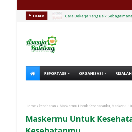
Cara Bekerja Yang Baik Sebagaimana
TICKER
REPORTASE
ORGANISASI
RISALAH
KHUTBAH
HIKMAH
Home
kesehatan
Maskermu Untuk Kesehatanku, Maskerku U
Maskermu Untuk Kesehat
Kesehatanmu