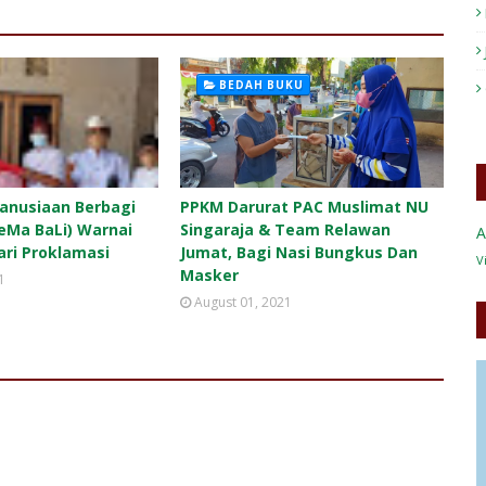
BEDAH BUKU
anusiaan Berbagi
PPKM Darurat PAC Muslimat NU
GeMa BaLi) Warnai
Singaraja & Team Relawan
A
ari Proklamasi
Jumat, Bagi Nasi Bungkus Dan
V
Masker
1
August 01, 2021