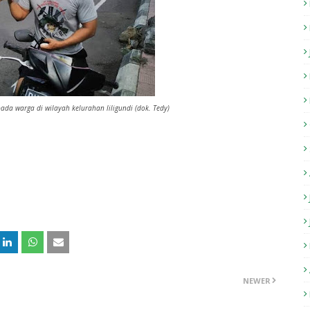
ada warga di wilayah kelurahan liligundi (dok. Tedy)
NEWER