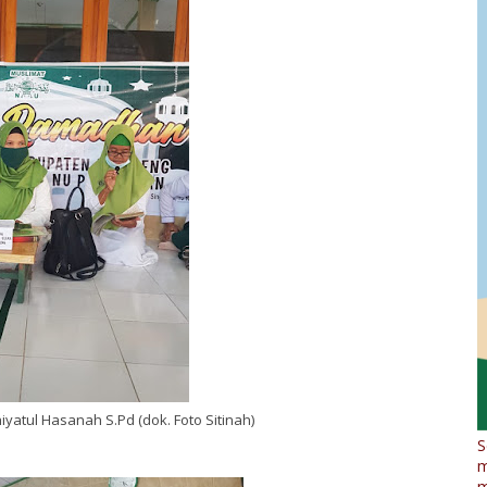
yatul Hasanah S.Pd (dok. Foto Sitinah)
S
m
m