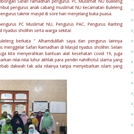
ombongan Safari ramadhan pengurus PC Muslimat NU buleleng
isambut pengurus anak cabang muslimat NU kecamatan Buleleng
engurus takmir masjid di sore hari menjelang buka puasa.
 pengurus PC Muslimat NU, Pengurus PAC, Pengurus Ranting
riyadus sholihin serta warga sekitar.
leleng berkata " Alhamdulillah saya dan pengurus lainnya
menggelar Safari Ramadhan di Masjid riyadus sholihin. Selain
juga kita menyerahkan bantuan alat kesehatan covid 19, juga
n nilai-nilai luhur akhlak para pendiri nahdhotul ulama yang
ebab dakwah tak ada nilainya tanpa menyebarkan islam yang