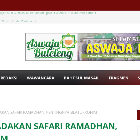
 Para Nabi Bekerja
 REDAKSI
WAWANCARA
BAHTSUL MASAIL
FRAGMEN
AKAN SAFARI RAMADHAN, PENTINGNYA SILATURROHIM
ADAKAN SAFARI RAMADHAN,
IM