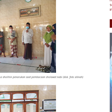
s
i
s sholihin penarukan saat pembacaan sholawat nabi (dok. foto sitinah)