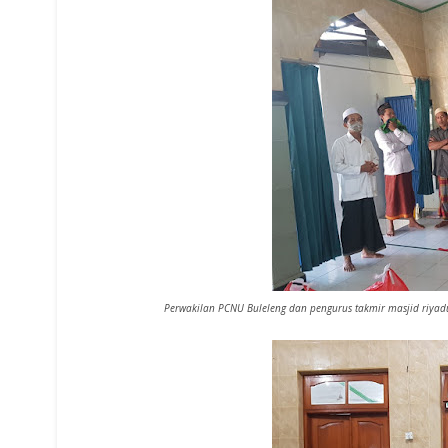
Perwakilan PCNU Buleleng dan pengurus takmir masjid riyadu