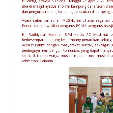
Buleleng, aswaja buleleng~ Minggu 25 April 2021, r
tiba di masjid riyadus sholihin kampung penarukan d
dan pengurus ranting kampung penarukan di dampingi p
Acara safari ramadhan MUSNU ini dihadiri segenap
Penarukan, perwakilan pengurus PCNU, pengurus masjid 
Hj. Rodhiyatul Hasanah S.Pd Ketua PC Muslimat bu
berkesempatan datang ke kampung penarukan sekaligus 
bersilaturahmi dengan masyarakat sekitar, sekaligus 
pentingnya membangun komunitas yang dapat menyebarka
selalu di terima warga muslim maupun non muslim s
rahmatan lil alamin.