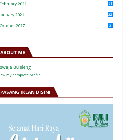
February 2021
51
January 2021
22
October 2017
2
ABOUT ME
swaja Buleleng
iew my complete profile
PASANG IKLAN DISINI