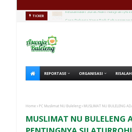
Cara Bekerja Yang Baik Sebagaimana
TICKER
REPORTASE
ORGANISASI
RISALAH
KHUTBAH
HIKMAH
Home
PC Muslimat NU Buleleng
MUSLIMAT NU BULELENG AD
MUSLIMAT NU BULELENG 
PENTINGNYA SILATURROH