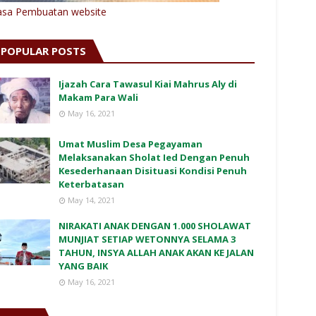
asa Pembuatan website
POPULAR POSTS
Ijazah Cara Tawasul Kiai Mahrus Aly di
Makam Para Wali
May 16, 2021
Umat Muslim Desa Pegayaman
Melaksanakan Sholat Ied Dengan Penuh
Kesederhanaan Disituasi Kondisi Penuh
Keterbatasan
May 14, 2021
NIRAKATI ANAK DENGAN 1.000 SHOLAWAT
MUNJIAT SETIAP WETONNYA SELAMA 3
TAHUN, INSYA ALLAH ANAK AKAN KE JALAN
YANG BAIK
May 16, 2021