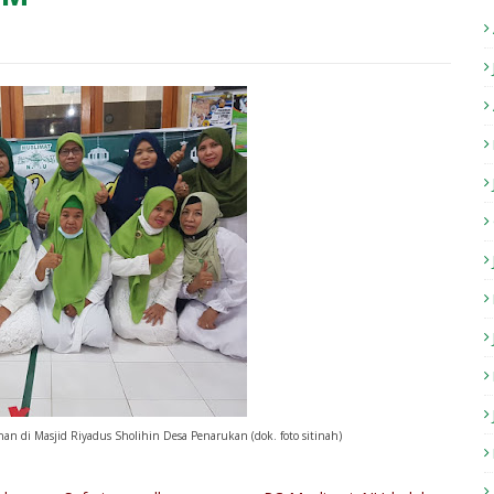
n di Masjid Riyadus Sholihin Desa Penarukan (dok. foto sitinah)