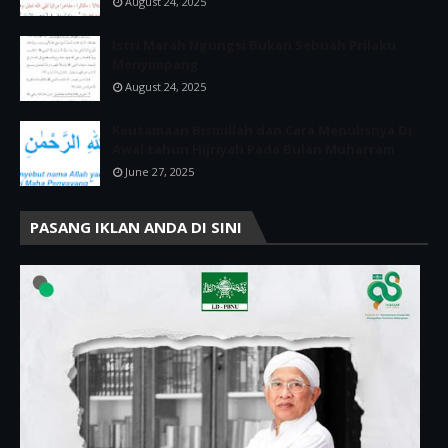
August 24, 2025
Istri Marah Ngungsi Bukan Sebuah Prilaku
Menyimpang
August 24, 2025
Keutamaan Bismillah dan Cara Menulisnya Di
Awal tahun Hijriyah Pada Bulan Muharram
June 27, 2025
PASANG IKLAN ANDA DI SINI