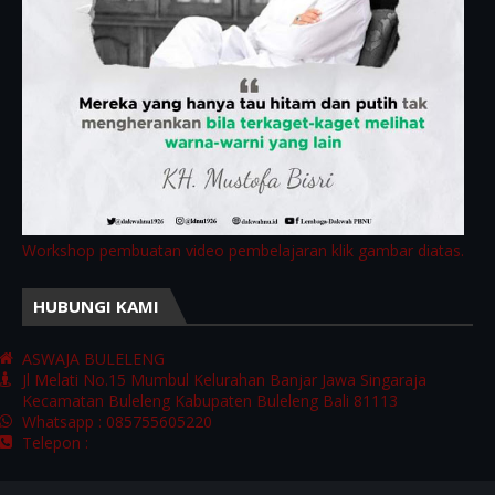
Workshop pembuatan video pembelajaran klik gambar diatas.
HUBUNGI KAMI
ASWAJA BULELENG
Jl Melati No.15 Mumbul Kelurahan Banjar Jawa Singaraja
Kecamatan Buleleng Kabupaten Buleleng Bali 81113
Whatsapp : 085755605220
Telepon :