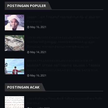
POSTINGAN POPULER
Ijazah Cara Tawasul Kiai Mahrus Aly di Makam
Para Wali
May 16, 2021
Umat Muslim Desa Pegayaman Melaksanakan
Sholat Ied Dengan Penuh Kesederhanaan
Disituasi Kondisi Penuh Keterbatasan
May 14, 2021
NIRAKATI ANAK DENGAN 1.000 SHOLAWAT
MUNJIAT SETIAP WETONNYA SELAMA 3 TAHUN,
INSYA ALLAH ANAK AKAN KE JALAN YANG BAIK
May 16, 2021
POSTINGAN ACAK
Cara Bekerja Yang Baik Sebagaimana Para Nabi
Bekerja