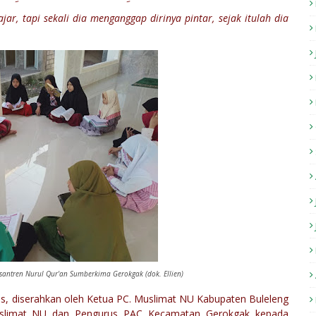
ar, tapi sekali dia menganggap dirinya pintar, sejak itulah dia
esantren Nurul Qur'an Sumberkima Gerokgak (dok. Ellien)
s, diserahkan oleh Ketua PC. Muslimat NU Kabupaten Buleleng
Muslimat NU dan Pengurus PAC Kecamatan Gerokgak kepada