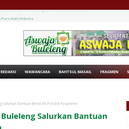
 Para Nabi Bekerja
 REDAKSI
WAWANCARA
BAHTSUL MASAIL
FRAGMEN
ng Salurkan Bantuan Beras Ke Pondok Pesantren
 Buleleng Salurkan Bantuan
n