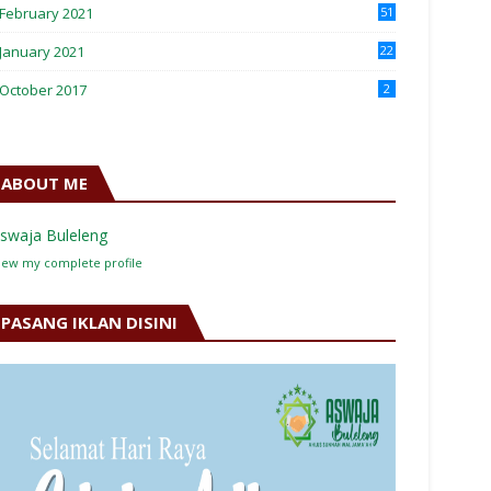
February 2021
51
January 2021
22
October 2017
2
ABOUT ME
swaja Buleleng
iew my complete profile
PASANG IKLAN DISINI