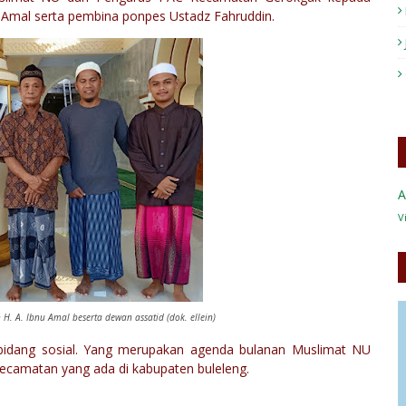
u Amal serta pembina ponpes Ustadz Fahruddin.
A
V
. A. Ibnu Amal beserta dewan assatid (dok. ellein)
 bidang sosial. Yang merupakan agenda bulanan Muslimat NU
 kecamatan yang ada di kabupaten buleleng.