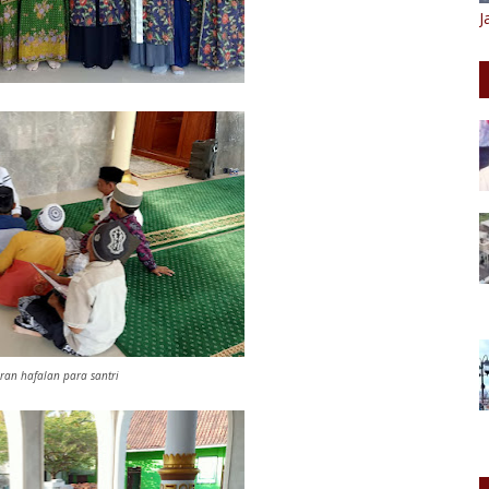
J
oran hafalan para santri