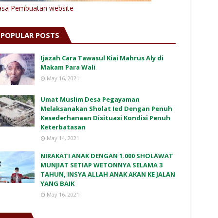
asa Pembuatan website
POPULAR POSTS
Ijazah Cara Tawasul Kiai Mahrus Aly di
Makam Para Wali
May 16, 2021
Umat Muslim Desa Pegayaman
Melaksanakan Sholat Ied Dengan Penuh
Kesederhanaan Disituasi Kondisi Penuh
Keterbatasan
May 14, 2021
NIRAKATI ANAK DENGAN 1.000 SHOLAWAT
MUNJIAT SETIAP WETONNYA SELAMA 3
TAHUN, INSYA ALLAH ANAK AKAN KE JALAN
YANG BAIK
May 16, 2021