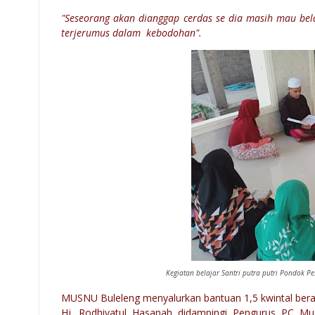
"Seseorang akan dianggap cerdas se dia
masih mau belaj
terjerumus dalam kebodohan".
Kegiatan belajar Santri putra putri Pondok P
MUSNU Buleleng menyalurkan bantuan 1,5 kwintal bera
Hj. Rodhiyatul Hasanah didampingi Pengurus PC 