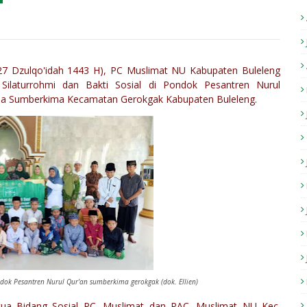
( 27 Dzulqo'idah 1443 H), PC Muslimat NU Kabupaten Buleleng
ilaturrohmi dan Bakti Sosial di
Pondok Pesantren Nurul
esa Sumberkima Kecamatan Gerokgak Kabupaten Buleleng.
ok Pesantren Nurul Qur'an sumberkima gerokgak (dok. Ellien)
tua Bidang Sosial PC. Muslimat dan PAC. Muslimat NU Kec.