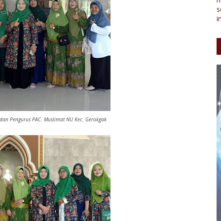
s
i
 dan Pengurus PAC. Muslimat NU Kec. Gerokgak