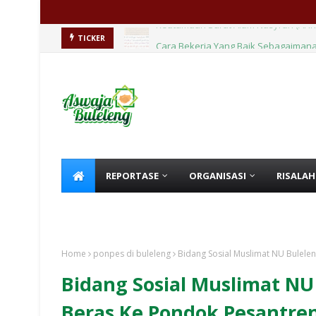
Cara Bekerja Yang Baik Sebagaimana
TICKER
REPORTASE
ORGANISASI
RISALAH
KHUTBAH
HIKMAH
Home
ponpes di buleleng
Bidang Sosial Muslimat NU Bulele
Bidang Sosial Muslimat NU
Beras Ke Pondok Pesantre