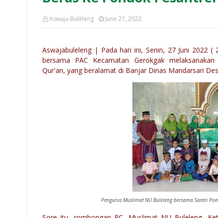
Aswaja Buleleng
June 27, 2022
Aswajabuleleng | Pada hari ini, Senin, 27 Juni 2022 
bersama PAC Kecamatan Gerokgak melaksanakan S
Qur'an,
yang beralamat di Banjar Dinas Mandarsari D
Pengurus Muslimat NU Buleleng bersama Santri Pond
Sore itu, rombongan PC. Muslimat NU Buleleng, Ke