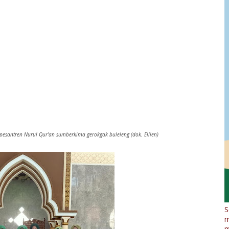
esantren Nurul Qur'an sumberkima gerokgak buleleng (dok. Ellien)
S
m
m