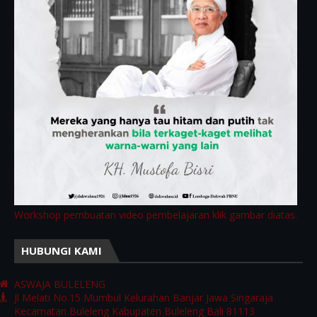
Workshop pembuatan video pembelajaran klik gambar diatas.
HUBUNGI KAMI
ASWAJA BULELENG
Jl Melati No.15 Mumbul Kelurahan Banjar Jawa Singaraja
Kecamatan Buleleng Kabupaten Buleleng Bali 81113