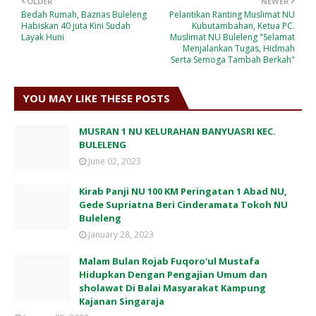
OLDER
NEWER
Bedah Rumah, Baznas Buleleng
Pelantikan Ranting Muslimat NU
Habiskan 40 juta Kini Sudah
Kubutambahan, Ketua PC.
Layak Huni
Muslimat NU Buleleng "Selamat
Menjalankan Tugas, Hidmah
Serta Semoga Tambah Berkah"
YOU MAY LIKE THESE POSTS
MUSRAN 1 NU KELURAHAN BANYUASRI KEC.
BULELENG
June 02, 2023
Kirab Panji NU 100 KM Peringatan 1 Abad NU,
Gede Supriatna Beri Cinderamata Tokoh NU
Buleleng
January 28, 2023
Malam Bulan Rojab Fuqoro'ul Mustafa
Hidupkan Dengan Pengajian Umum dan
sholawat Di Balai Masyarakat Kampung
Kajanan Singaraja