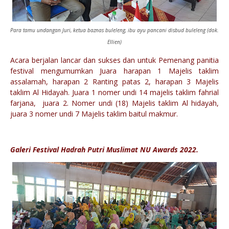
Para tamu undangan Juri, ketua baznas buleleng, ibu ayu pancani disbud buleleng (dok.
Ellien)
Acara berjalan lancar dan sukses dan untuk Pemenang panitia
festival mengumumkan Juara harapan 1 Majelis taklim
assalamah, harapan 2 Ranting patas 2, harapan 3 Majelis
taklim Al Hidayah. Juara 1 nomer undi 14 majelis taklim fahrial
farjana, juara 2. Nomer undi (18) Majelis taklim Al hidayah,
juara 3 nomer undi 7 Majelis taklim baitul makmur.
Galeri Festival Hadrah Putri Muslimat NU Awards 2022.