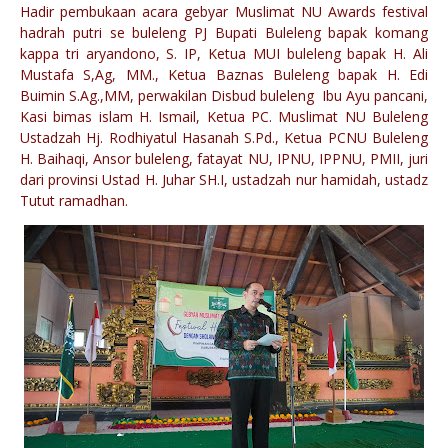
Hadir pembukaan acara gebyar Muslimat NU Awards festival
hadrah putri se buleleng PJ Bupati Buleleng bapak komang
kappa tri aryandono, S. IP, Ketua MUI buleleng bapak H. Ali
Mustafa S,Ag, MM., Ketua Baznas Buleleng bapak H. Edi
Buimin S.Ag.,MM, perwakilan Disbud buleleng Ibu Ayu pancani,
Kasi bimas islam H. Ismail, Ketua PC. Muslimat NU Buleleng
Ustadzah Hj. Rodhiyatul Hasanah S.Pd., Ketua PCNU Buleleng
H. Baihaqi, Ansor buleleng, fatayat NU, IPNU, IPPNU, PMII, juri
dari provinsi Ustad H. Juhar SH.I, ustadzah nur hamidah, ustadz
Tutut ramadhan.