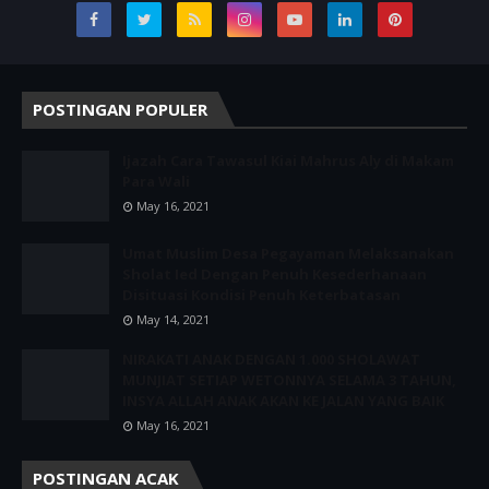
POSTINGAN POPULER
Ijazah Cara Tawasul Kiai Mahrus Aly di Makam
Para Wali
May 16, 2021
Umat Muslim Desa Pegayaman Melaksanakan
Sholat Ied Dengan Penuh Kesederhanaan
Disituasi Kondisi Penuh Keterbatasan
May 14, 2021
NIRAKATI ANAK DENGAN 1.000 SHOLAWAT
MUNJIAT SETIAP WETONNYA SELAMA 3 TAHUN,
INSYA ALLAH ANAK AKAN KE JALAN YANG BAIK
May 16, 2021
POSTINGAN ACAK