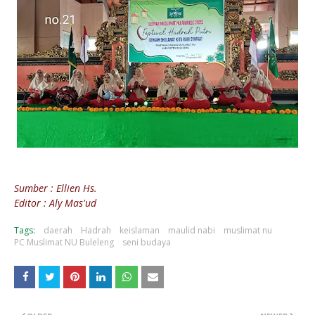
Sumber : Ellien Hs.
Editor : Aly Mas'ud
Tags:
daerah
Hadrah
keislaman
maulid nabi
muslimat nu
PC Muslimat NU Buleleng
seni budaya