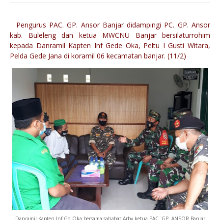
Pengurus PAC. GP. Ansor Banjar didampingi PC. GP. Ansor
kab. Buleleng dan ketua MWCNU Banjar bersilaturrohim
kepada Danramil Kapten Inf Gede Oka, Peltu I Gusti Witara,
Pelda Gede Jana di koramil 06 kecamatan banjar. (11/2)
Danramil Kapten Inf Gd Oka bersama sahabat Arby ketua PAC. GP. ANSOR Banjar