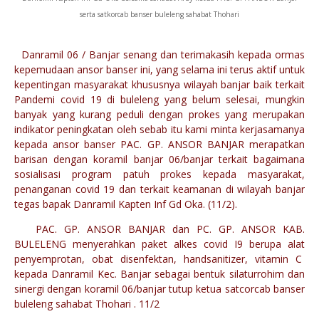
serta satkorcab banser buleleng sahabat Thohari
Danramil 06 / Banjar senang dan terimakasih kepada ormas
kepemudaan ansor banser ini, yang selama ini terus aktif untuk
kepentingan masyarakat khususnya wilayah banjar baik
terkait
Pandemi covid 19 di buleleng yang belum selesai, mungkin
banyak yang kurang peduli dengan prokes yang merupakan
indikator peningkatan oleh sebab itu kami minta kerjasamanya
kepada ansor banser PAC. GP. ANSOR BANJAR merapatkan
barisan dengan koramil banjar 06/banjar terkait bagaimana
sosialisasi program patuh prokes kepada masyarakat,
penanganan covid 19 dan terkait keamanan di wilayah banjar
tegas bapak
Danramil Kapten Inf Gd Oka. (11/2).
PAC. GP. ANSOR BANJAR dan PC. GP. ANSOR KAB.
BULELENG menyerahkan paket alkes covid I9 berupa alat
penyemprotan, obat disenfektan, handsanitizer, vitamin C
kepada Danramil Kec. Banjar sebagai bentuk silaturrohim dan
sinergi dengan koramil 06/banjar tutup ketua satcorcab banser
buleleng sahabat Thohari . 11/2