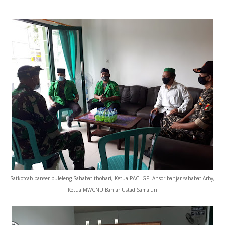
Satkotcab banser buleleng Sahabat thohari, Ketua PAC. GP. Ansor banjar sahabat Arby,
Ketua MWCNU Banjar Ustad Sama'un