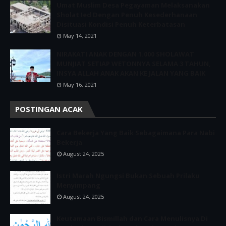
Umat Muslim Desa Pegayaman Melaksanakan
Sholat Ied Dengan Penuh Kesederhanaan
Disituasi Kondisi Penuh Keterbatasan
May 14, 2021
NIRAKATI ANAK DENGAN 1.000 SHOLAWAT
MUNJIAT SETIAP WETONNYA SELAMA 3 TAHUN,
INSYA ALLAH ANAK AKAN KE JALAN YANG BAIK
May 16, 2021
POSTINGAN ACAK
Cara Bekerja Yang Baik Sebagaimana Para Nabi
Bekerja
August 24, 2025
Istri Marah Ngungsi Bukan Sebuah Prilaku
Menyimpang
August 24, 2025
Keutamaan Bismillah dan Cara Menulisnya Di