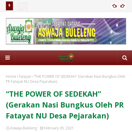
Cara Bekerja Yang Baik Sebagaimana Para Nabi Bekerja
Ist
Home
fatayat
“THE POWER OF SEDEKAH” (Gerakan Nasi Bungkus Oleh
PR Fatayat NU Desa Pejarakan)
“THE POWER OF SEDEKAH”
(Gerakan Nasi Bungkus Oleh PR
Fatayat NU Desa Pejarakan)
Aswaja Buleleng
February 05, 2021