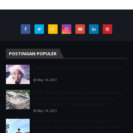
POSTINGAN POPULER
Ijazah Cara Tawasul Kiai Mahrus Aly di Makam
Para Wali
May 16, 2021
Umat Muslim Desa Pegayaman Melaksanakan
Sholat Ied Dengan Penuh Kesederhanaan
Disituasi Kondisi Penuh Keterbatasan
May 14, 2021
NIRAKATI ANAK DENGAN 1.000 SHOLAWAT
MUNJIAT SETIAP WETONNYA SELAMA 3 TAHUN,
INSYA ALLAH ANAK AKAN KE JALAN YANG BAIK