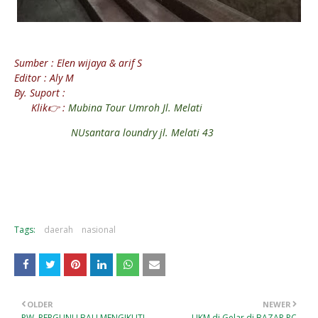
Sumber : Elen wijaya & arif S
Editor : Aly M
By. Suport :
Klik👉 :
Mubina Tour Umroh Jl. Melati
NUsantara loundry jl. Melati 43
Tags:
daerah
nasional
OLDER
NEWER
PW. PERGUNU BALI MENGIKUTI
UKM di Gelar di BAZAR PC