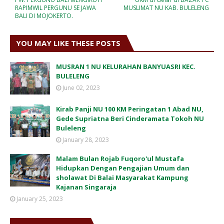
RAPIMWIL PERGUNU SE JAWA
MUSLIMAT NU KAB. BULELENG
BALI DI MOJOKERTO.
YOU MAY LIKE THESE POSTS
MUSRAN 1 NU KELURAHAN BANYUASRI KEC.
BULELENG
June 02, 2023
Kirab Panji NU 100 KM Peringatan 1 Abad NU,
Gede Supriatna Beri Cinderamata Tokoh NU
Buleleng
January 28, 2023
Malam Bulan Rojab Fuqoro'ul Mustafa
Hidupkan Dengan Pengajian Umum dan
sholawat Di Balai Masyarakat Kampung
Kajanan Singaraja
January 25, 2023