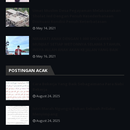
Umat Muslim Desa Pegayaman Melaksanakan
Sholat Ied Dengan Penuh Kesederhanaan
Disituasi Kondisi Penuh Keterbatasan
May 14, 2021
NIRAKATI ANAK DENGAN 1.000 SHOLAWAT
MUNJIAT SETIAP WETONNYA SELAMA 3 TAHUN,
INSYA ALLAH ANAK AKAN KE JALAN YANG BAIK
May 16, 2021
POSTINGAN ACAK
Cara Bekerja Yang Baik Sebagaimana Para Nabi
Bekerja
August 24, 2025
Istri Marah Ngungsi Bukan Sebuah Prilaku
Menyimpang
August 24, 2025