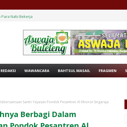
 Para Nabi Bekerja
 REDAKSI
WAWANCARA
BAHTSUL MASAIL
FRAGMEN
 Kebersamaan Santri Yayasan Pondok Pesantren Al Khoirot Singaraja.
dahnya Berbagi Dalam
an Pondok Pesantren Al