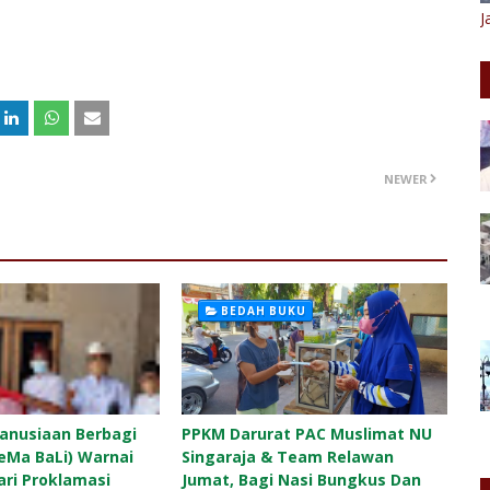
J
NEWER
BEDAH BUKU
anusiaan Berbagi
PPKM Darurat PAC Muslimat NU
GeMa BaLi) Warnai
Singaraja & Team Relawan
ari Proklamasi
Jumat, Bagi Nasi Bungkus Dan