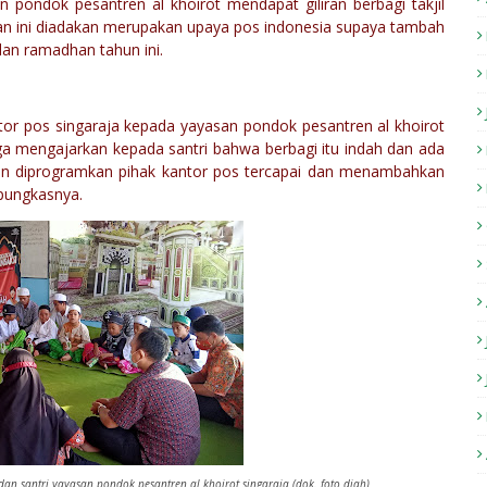
 pondok pesantren al khoirot mendapat giliran berbagi takjil
tan ini diadakan merupakan upaya pos indonesia supaya tambah
lan ramadhan tahun ini.
or pos singaraja kepada yayasan pondok pesantren al khoirot
ga mengajarkan kepada santri bahwa berbagi itu indah dan ada
n diprogramkan pihak kantor pos tercapai dan menambahkan
pungkasnya.
an santri yayasan pondok pesantren al khoirot singaraja (dok. foto diah)