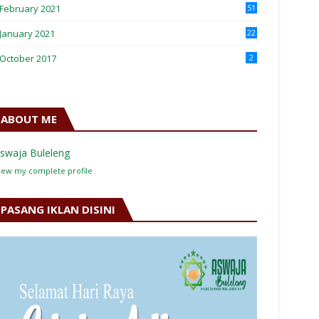
February 2021
51
January 2021
22
October 2017
2
ABOUT ME
swaja Buleleng
iew my complete profile
PASANG IKLAN DISINI