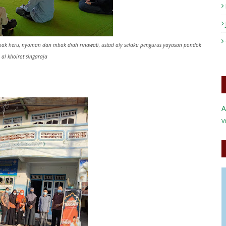
pak heru, nyoman dan mbak diah rinawati, ustad aly selaku pengurus yayasan pondok
 al khoirot singaraja
A
V