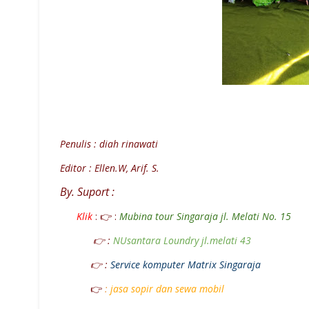
Penulis : diah rinawati
Editor :
Ellen.W,
Arif. S.
By. Suport :
Klik
: 👉 :
Mubina tour Singaraja jl. Melati No. 15
👉 :
NUsantara Loundry jl.melati
43
👉 :
Service komputer Matrix Singaraja
👉
:
jasa sopir dan sewa mobil