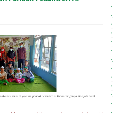
nak-anak santri di yayasan pondok pesantren al khoirot singaraja (dok foto diah)