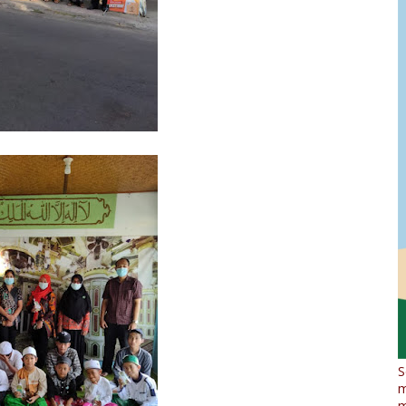
S
m
m