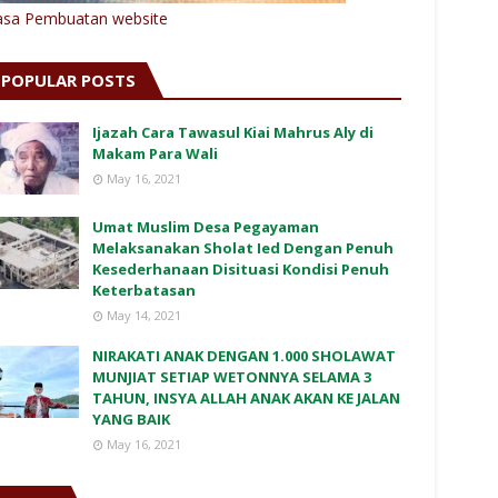
asa Pembuatan website
POPULAR POSTS
Ijazah Cara Tawasul Kiai Mahrus Aly di
Makam Para Wali
May 16, 2021
Umat Muslim Desa Pegayaman
Melaksanakan Sholat Ied Dengan Penuh
Kesederhanaan Disituasi Kondisi Penuh
Keterbatasan
May 14, 2021
NIRAKATI ANAK DENGAN 1.000 SHOLAWAT
MUNJIAT SETIAP WETONNYA SELAMA 3
TAHUN, INSYA ALLAH ANAK AKAN KE JALAN
YANG BAIK
May 16, 2021