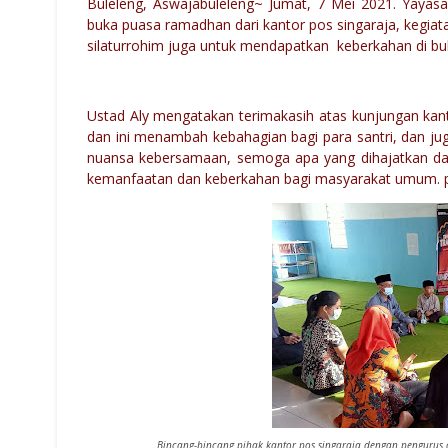
Buleleng, Aswajabuleleng~ Jumat, 7 Mei 2021. Yayasan
buka puasa ramadhan dari kantor pos singaraja, kegia
silaturrohim juga untuk mendapatkan keberkahan di bu
Ustad Aly mengatakan terimakasih atas kunjungan kant
dan ini menambah kebahagian bagi para santri, dan ju
nuansa kebersamaan, semoga apa yang dihajatkan da
kemanfaatan dan keberkahan bagi masyarakat umum. 
Bincang-bincang pihak kantor pos singaraja dengan pengurus d