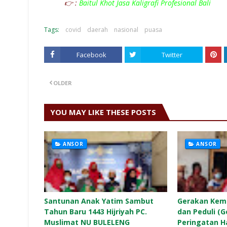
👉 :
Baitul Khot Jasa Kaligrafi Profesional Bali
Tags:
covid
daerah
nasional
puasa
Facebook
Twitter
OLDER
YOU MAY LIKE THESE POSTS
ANSOR
ANSOR
Santunan Anak Yatim Sambut
Gerakan Kem
Tahun Baru 1443 Hijriyah PC.
dan Peduli (
Muslimat NU BULELENG
Peringatan H