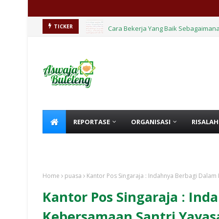
Cara Bekerja Yang Baik Sebagaimana
TICKER
REPORTASE
ORGANISASI
RISALAH
KHUTBAH
HIKMAH
Home
puasa
Kantor Pos Singaraja : Indahnya Berbagi Dalam
Kantor Pos Singaraja : In
Kebersamaan Santri Yayas