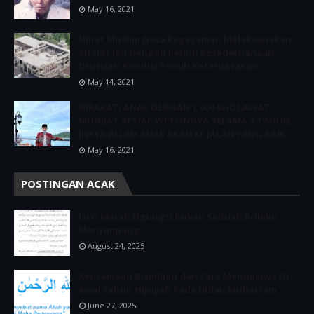
May 16, 2021
Umat Muslim Desa Pegayaman Melaksanakan
Sholat Ied Dengan Penuh Kesederhanaan
Disituasi Kondisi Penuh Keterbatasan
May 14, 2021
NIRAKATI ANAK DENGAN 1.000 SHOLAWAT
MUNJIAT SETIAP WETONNYA SELAMA 3 TAHUN,
INSYA ALLAH ANAK AKAN KE JALAN YANG BAIK
May 16, 2021
POSTINGAN ACAK
Istri Marah Ngungsi Bukan Sebuah Prilaku
Menyimpang
August 24, 2025
Keutamaan Bismillah dan Cara Menulisnya Di
Awal tahun Hijriyah Pada Bulan Muharram
June 27, 2025