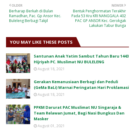
OLDER
NEWER
Berharap Berkah di Bulan
Bentuk Penghormatan Terakhir
Ramadhan, Pac. Gp Ansor Kec.
Pada 53 Kru KRI NANGGALA 402
Buleleng Berbagi Takjil
PAC GP ANSOR Kec. Gerokgak
Lakukan Tabur Bunga
YOU MAY LIKE THESE POSTS
Santunan Anak Yatim Sambut Tahun Baru 1443
Hijriyah PC. Muslimat NU BULELENG
August 18, 2021
Gerakan Kemanusiaan Berbagi dan Peduli
(GeMa BaLi) Warnai Peringatan Hari Proklamasi
August 18, 2021
PPKM Darurat PAC Muslimat NU Singaraja &
Team Relawan Jumat, Bagi Nasi Bungkus Dan
Masker
August 01, 2021