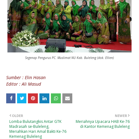
Segenap Pengurus PC. Muslimat NU Kab. Buleleng (dok. Ellien)
Sumber : Elin Hasan
Editor : Ali Masud
OLDER
NEWER
Lomba Bulutangkis Antar GTK
Meriahnya Upacara HAB Ke-76
Madrasah se-Buleleng,
di Kantor Kemenag Buleleng
Meriahkan Hari Amal Bakti Ke-76
Kemenag Buleleng