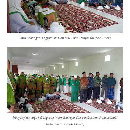
Para undangan, Anggota Musliamat NU dan Fatayat NU (dok. Ellien)
Menyanyikan lagu kebangsaan indonesia raya dan pembacaan sholawat nabi
Muhammad Saw (dok.Ellien)