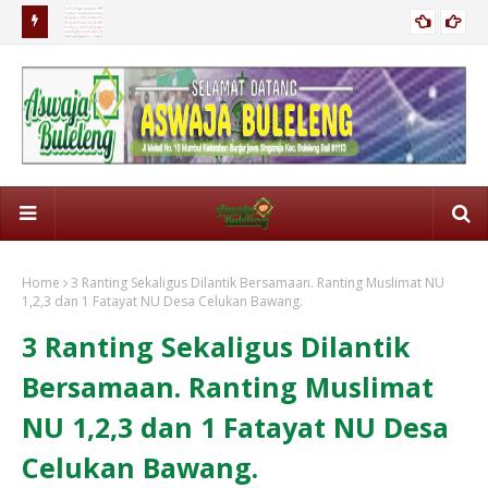
Cara Bekerja Yang Baik Sebagaimana Para Nabi Bekerja
Ist
Home
3 Ranting Sekaligus Dilantik Bersamaan. Ranting Muslimat NU
1,2,3 dan 1 Fatayat NU Desa Celukan Bawang.
3 Ranting Sekaligus Dilantik
Bersamaan. Ranting Muslimat
NU 1,2,3 dan 1 Fatayat NU Desa
Celukan Bawang.