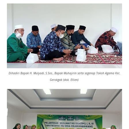
Dihadiri Bapak H. Mulyadi, S.Sos., Bapak Muhajirin serta segenap Tokoh Agama Kec.
Gerokgak (dok. Ellien)