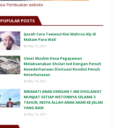
asa Pembuatan website
POPULAR POSTS
Ijazah Cara Tawasul Kiai Mahrus Aly di
Makam Para Wali
May 16, 2021
Umat Muslim Desa Pegayaman
Melaksanakan Sholat Ied Dengan Penuh
Kesederhanaan Disituasi Kondisi Penuh
Keterbatasan
May 14, 2021
NIRAKATI ANAK DENGAN 1.000 SHOLAWAT
MUNJIAT SETIAP WETONNYA SELAMA 3
TAHUN, INSYA ALLAH ANAK AKAN KE JALAN
YANG BAIK
May 16, 2021