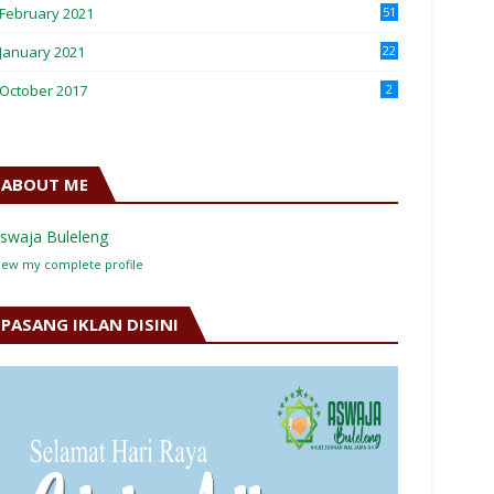
February 2021
51
January 2021
22
October 2017
2
ABOUT ME
swaja Buleleng
iew my complete profile
PASANG IKLAN DISINI