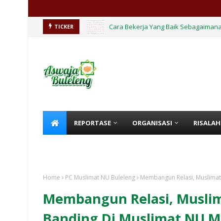
Cara Bekerja Yang Baik Sebagaimana
TICKER
REPORTASE
ORGANISASI
RISALAH
KHUTBAH
HIKMAH
Home
PC Muslimat NU Buleleng
Membangun Relasi, Muslimat
Membangun Relasi, Muslim
Banding Di Muslimat NU M