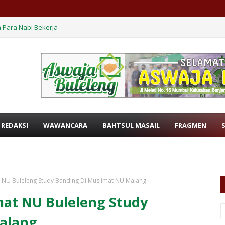
 Para Nabi Bekerja
 REDAKSI
WAWANCARA
BAHTSUL MASAIL
FRAGMEN
 NU Buleleng Study Banding Di Muslimat NU Malang.
at NU Buleleng Study
alang.