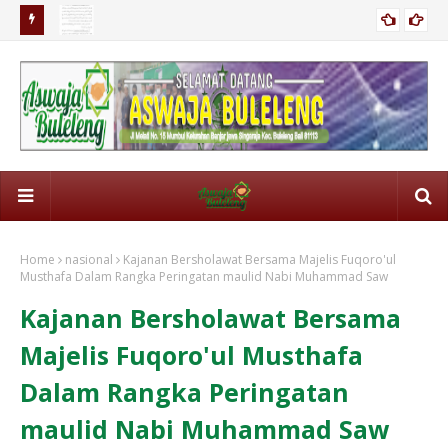
kerja
Istri Marah Ngungsi Bukan Sebuah Prilaku Menyimpang
Keu
Hij
Home
nasional
Kajanan Bersholawat Bersama Majelis Fuqoro'ul
Musthafa Dalam Rangka Peringatan maulid Nabi Muhammad Saw
Kajanan Bersholawat Bersama
Majelis Fuqoro'ul Musthafa
Dalam Rangka Peringatan
maulid Nabi Muhammad Saw