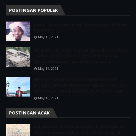
POSTINGAN POPULER
Ijazah Cara Tawasul Kiai Mahrus Aly di Makam
Para Wali
May 16, 2021
Umat Muslim Desa Pegayaman Melaksanakan
Sholat Ied Dengan Penuh Kesederhanaan
Disituasi Kondisi Penuh Keterbatasan
May 14, 2021
NIRAKATI ANAK DENGAN 1.000 SHOLAWAT
MUNJIAT SETIAP WETONNYA SELAMA 3 TAHUN,
INSYA ALLAH ANAK AKAN KE JALAN YANG BAIK
May 16, 2021
POSTINGAN ACAK
Keutamaan Surat Alam Nasyrah (Al Insyiroh)
Untuk Mendatangkan Solusi Pada Masalah