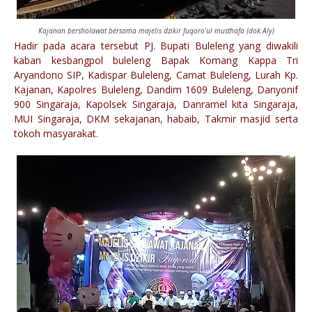
Kajanan bersholawat bersama majelis dzikir fuqoro'ul musthafa (dok.Aly)
Hadir pada acara tersebut PJ. Bupati Buleleng yang diwakili
kaban kesbangpol buleleng Bapak Komang Kappa Tri
Aryandono SIP, Kadispar Buleleng, Camat Buleleng, Lurah Kp.
Kajanan, Kapolres Buleleng, Dandim 1609 Buleleng, Danyonif
900 Singaraja, Kapolsek Singaraja, Danramel kita Singaraja,
MUI Singaraja, DKM sekajanan, habaib, Takmir masjid serta
tokoh masyarakat.