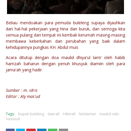
Beliau mendoakan para pemuda buleleng supaya dijauhkan
dari hal-hal pekerjaan yang hina dan buruk, dan semoga kita
semua pulang dari tempat ini kembali kerumah masing-masing
membawa keberkahan dan perubahan yang baik dalam
kehidupannya pungkas KH. Abdul muis
Acara ditutup dengan doa maulid dhiya'ul lami' oleh habib
hamzah baharun dengan penuh khusyuk diamiin oleh para
jama'ah yang hadir.
Sumber : m. idris
Editor :
Aly mas'ud
Tags:
bupati buleleng
daerah
Hikmah
keislaman
maulid nabi
nasional