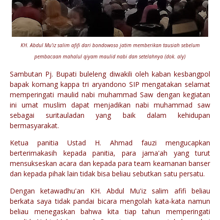
KH. Abdul Mu'iz salim afifi dari bondowoso jatim memberikan tausiah sebelum
pembacaan mahalul qiyam maulid nabi dan setelahnya (dok. aly)
Sambutan Pj. Bupati buleleng diwakili oleh kaban kesbangpol
bapak komang kappa tri aryandono SIP mengatakan selamat
memperingati maulid nabi muhammad Saw dengan kegiatan
ini umat muslim dapat menjadikan nabi muhammad saw
sebagai suritauladan yang baik dalam kehidupan
bermasyarakat.
Ketua panitia Ustad H. Ahmad fauzi mengucapkan
berterimakasih kepada panitia, para jama'ah yang turut
mensukseskan acara dan kepada para team keamanan banser
dan kepada pihak lain tidak bisa beliau sebutkan satu persatu.
Dengan ketawadhu'an KH. Abdul Mu'iz salim afifi beliau
berkata saya tidak pandai bicara mengolah kata-kata namun
beliau menegaskan bahwa kita tiap tahun memperingati