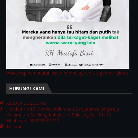
Workshop pembuatan video pembelajaran klik gambar diatas.
HUBUNGI KAMI
ASWAJA BULELENG
Jl Melati No.15 Mumbul Kelurahan Banjar Jawa Singaraja
Kecamatan Buleleng Kabupaten Buleleng Bali 81113
Whatsapp : 085755605220
Telepon :