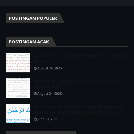
POSTINGAN POPULER
POSTINGAN ACAK
Cara Bekerja Yang Baik Sebagaimana Para Nabi
Bekerja
August 24, 2025
Istri Marah Ngungsi Bukan Sebuah Prilaku
Menyimpang
August 24, 2025
Keutamaan Bismillah dan Cara Menulisnya Di
Awal tahun Hijriyah Pada Bulan Muharram
June 27, 2025