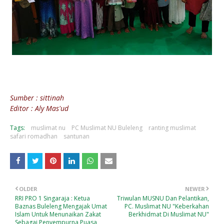
Sumber : sittinah
Editor : Aly Mas'ud
Tags:
muslimat nu
PC Muslimat NU Buleleng
ranting muslimat
safari romadhan
santunan
OLDER
NEWER
RRI PRO 1 Singaraja : Ketua
Triwulan MUSNU Dan Pelantikan,
Baznas Buleleng Mengajak Umat
PC. Muslimat NU "Keberkahan
Islam Untuk Menunaikan Zakat
Berkhidmat Di Muslimat NU"
Sebagai Penyempurna Puasa