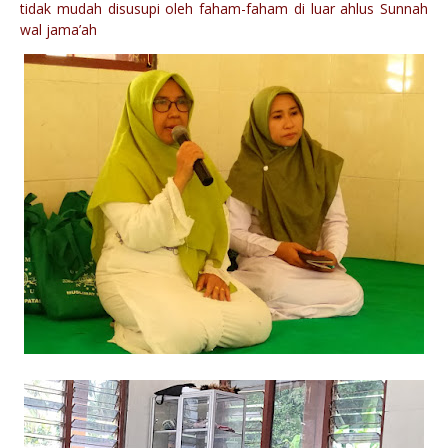
tidak mudah disusupi oleh faham-faham di luar ahlus Sunnah
wal jama’ah