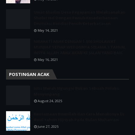
Umat Muslim Desa Pegayaman Melaksanakan
Sholat Ied Dengan Penuh Kesederhanaan
Disituasi Kondisi Penuh Keterbatasan
May 14, 2021
NIRAKATI ANAK DENGAN 1.000 SHOLAWAT
MUNJIAT SETIAP WETONNYA SELAMA 3 TAHUN,
INSYA ALLAH ANAK AKAN KE JALAN YANG BAIK
May 16, 2021
POSTINGAN ACAK
Istri Marah Ngungsi Bukan Sebuah Prilaku
Menyimpang
August 24, 2025
Keutamaan Bismillah dan Cara Menulisnya Di
Awal tahun Hijriyah Pada Bulan Muharram
June 27, 2025