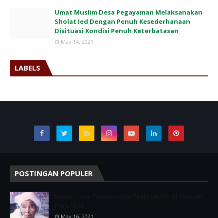
Umat Muslim Desa Pegayaman Melaksanakan
Sholat Ied Dengan Penuh Kesederhanaan
Disituasi Kondisi Penuh Keterbatasan
May 14, 2021
LABELS
POSTINGAN POPULER
Ijazah Cara Tawasul Kiai Mahrus Aly di Makam
Para Wali
May 16, 2021